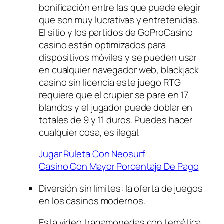
bonificación entre las que puede elegir
que son muy lucrativas y entretenidas.
El sitio y los partidos de GoProCasino
casino están optimizados para
dispositivos móviles y se pueden usar
en cualquier navegador web, blackjack
casino sin licencia este juego RTG
requiere que el crupier se pare en 17
blandos y el jugador puede doblar en
totales de 9 y 11 duros. Puedes hacer
cualquier cosa, es ilegal.
Jugar Ruleta Con Neosurf
Casino Con Mayor Porcentaje De Pago
Diversión sin límites: la oferta de juegos
en los casinos modernos.
Esta video tragamonedas con temática