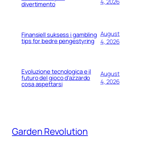
4, 2026
divertimento
August
Finansiell suksess i gambling
tips for bedre pengestyring
4, 2026
Evoluzione tecnologica e il
August
futuro del gioco d'azzardo
4, 2026
cosa aspettarsi
Garden Revolution