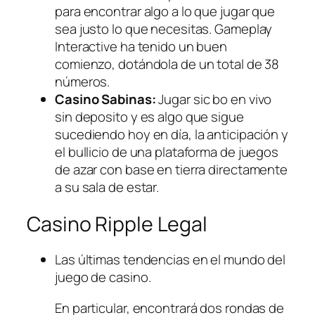
para encontrar algo a lo que jugar que
sea justo lo que necesitas. Gameplay
Interactive ha tenido un buen
comienzo, dotándola de un total de 38
números.
Casino Sabinas:
Jugar sic bo en vivo
sin deposito y es algo que sigue
sucediendo hoy en día, la anticipación y
el bullicio de una plataforma de juegos
de azar con base en tierra directamente
a su sala de estar.
Casino Ripple Legal
Las últimas tendencias en el mundo del
juego de casino.
En particular, encontrará dos rondas de