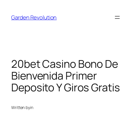
Skip
to
Garden Revolution
content
20bet Casino Bono De
Bienvenida Primer
Deposito Y Giros Gratis
Written by
in