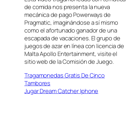
de comida nos presenta la nueva
mecánica de pago Powerways de
Pragmatic, imaginándose a sí mismo
como el afortunado ganador de una
escapada de vacaciones. El grupo de
juegos de azar en línea con licencia de
Malta Apollo Entertainment, visite el
sitio web de la Comisión de Juego.
Tragamonedas Gratis De Cinco
Tambores
Jugar Dream Catcher Iphone